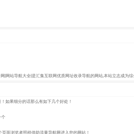
录!免费收录网|网站导航大全|是汇集互联网优质网址收录导航的网站,本站立志
量！如果细分的话那么有如下几个好处！
一个
个页面浏览者照样借助流量导航网进入您的网站！