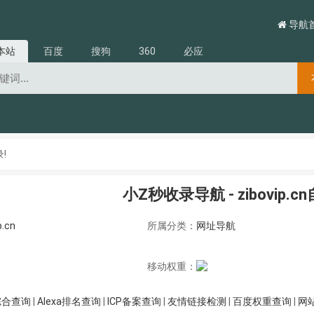
导航
本站
百度
搜狗
360
必应
!
小Z秒收录导航 - zibovip.
p.cn
所属分类：
网址导航
移动权重：
综合查询
|
Alexa排名查询
|
ICP备案查询
|
友情链接检测
|
百度权重查询
|
网