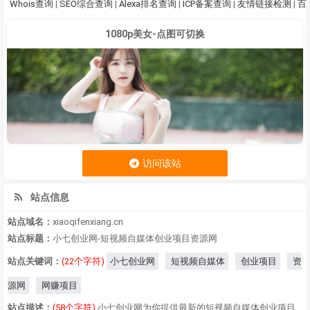
Whois查询
|
SEO综合查询
|
Alexa排名查询
|
ICP备案查询
|
友情链接检测
|
百
1080p美女-点图可切换
访问该站
站点信息
站点域名：
xiaoqifenxiang.cn
站点标题：
小七创业网-短视频自媒体创业项目资源网
站点关键词：
(22个字符)
小七创业网
短视频自媒体
创业项目
资
源网
网赚项目
站点描述：
(58个字符)
小七创业网为你提供最新的短视频自媒体创业项目