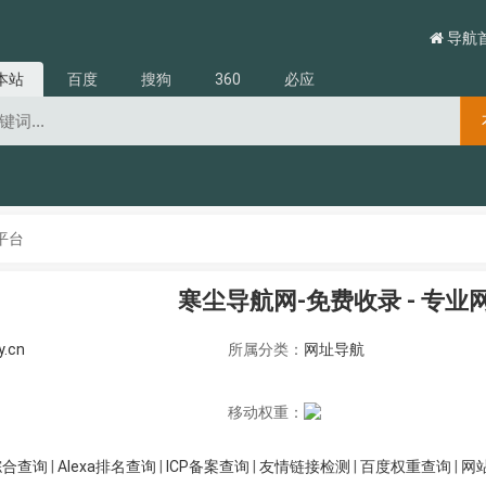
导航
本站
百度
搜狗
360
必应
平台
寒尘导航网-免费收录 - 专
y.cn
所属分类：
网址导航
移动权重：
综合查询
|
Alexa排名查询
|
ICP备案查询
|
友情链接检测
|
百度权重查询
|
网