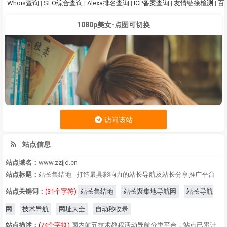
Whois查询
|
SEO综合查询
|
Alexa排名查询
|
ICP备案查询
|
友情链接检测
|
百
1080p美女-点图可切换
访问该站
站点信息
站点域名：
www.zzjjd.cn
站点标题：
站长集结地 - 打造最具影响力的站长导航及站长分享推广平台
站点关键词：
(31个字符)
站长集结地
站长聚集地导航网
站长导航
网
技术导航
网址大全
自动秒收录
站点描述：
(74个字符)
国内前五技术教程活动导航分类平台，站点已累计