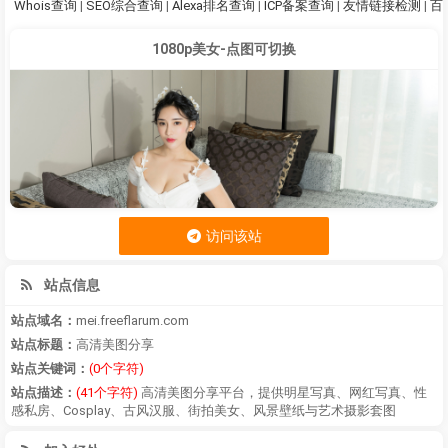
Whois查询
|
SEO综合查询
|
Alexa排名查询
|
ICP备案查询
|
友情链接检测
|
百
1080p美女-点图可切换
访问该站
站点信息
站点域名：
mei.freeflarum.com
站点标题：
高清美图分享
站点关键词：
(0个字符)
站点描述：
(41个字符)
高清美图分享平台，提供明星写真、网红写真、性
感私房、Cosplay、古风汉服、街拍美女、风景壁纸与艺术摄影套图