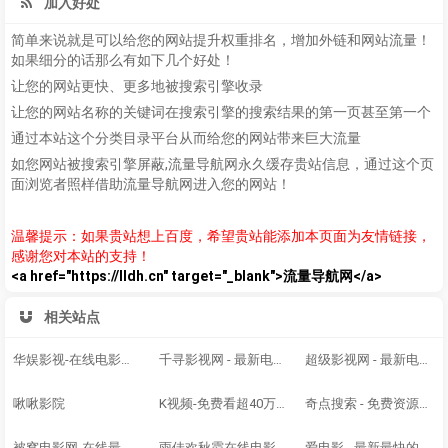
加入好处
简单来说就是可以给您的网站提升权重排名，增加外链和网站流量！
如果细分的话那么有如下几个好处！
让您的网站更快、更多地被搜索引擎收录
让您的网站名称的关键词在搜索引擎的搜索结果的第一页甚至第一个
通过本站这个分类目录平台从而给您的网站带来巨大流量
如您网站被搜索引擎屏蔽,流量导航网永久缓存贵站信息，通过这个页
面浏览者照样借助流量导航网进入您的网站！
温馨提示：如果贵站想上百度，希望贵站能添加本页面为友情链接，
感谢您对本站的支持！
<a href="https://lldh.cn" target="_blank">流量导航网</a>
相关站点
华娱影视-在线电影电视剧网站-海量高清蓝光影视在线免费观看
千寻影视网 - 最新电影大片 - 高清播播影院 - 最新好看的电视剧免费在线观看
超级影视网 - 最新电影大片 - 高清播播影院 - 最新好看的电视剧免费在线观看 - www.cj1.cc
啾啾影院
K视频-免费看超40万+部海量电影视频 - www.661555.xyz
奇点搜索 - 免费资源搜索平台，网盘搜索神器，最新热门短剧，百度群组分享夸克云盘网盘下载，逆袭短剧推荐
被窝电影网-在线最新电影-好电影就在被窝电影院-王年华
雨佳欢秋霞在线电影网-免费电影在线观看，2026最新电影、电视剧、综艺、动漫等，每天更新！
爱电影 - 最新最快的电影分享大全