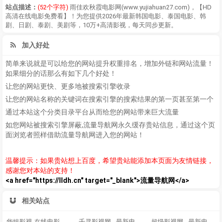
站点描述：
(52个字符)
雨佳欢秋霞电影网(www.yujiahuan27.com)，【HD
高清在线电影免费看】！为您提供2026年最新韩国电影、泰国电影、韩
剧、日剧、泰剧、美剧等，10万+高清影视，每天同步更新。
加入好处
简单来说就是可以给您的网站提升权重排名，增加外链和网站流量！
如果细分的话那么有如下几个好处！
让您的网站更快、更多地被搜索引擎收录
让您的网站名称的关键词在搜索引擎的搜索结果的第一页甚至第一个
通过本站这个分类目录平台从而给您的网站带来巨大流量
如您网站被搜索引擎屏蔽,流量导航网永久缓存贵站信息，通过这个页
面浏览者照样借助流量导航网进入您的网站！
温馨提示：如果贵站想上百度，希望贵站能添加本页面为友情链接，
感谢您对本站的支持！
<a href="https://lldh.cn" target="_blank">流量导航网</a>
相关站点
华娱影视-在线电影电视剧网站-海量高清蓝光影视在线免费观看
千寻影视网 - 最新电影大片 - 高清播播影院 - 最新好看的电视剧免费在线观看
超级影视网 - 最新电影大片 - 高清播播影院 - 最新好看的电视剧免费在线观看 - www.cj1.cc