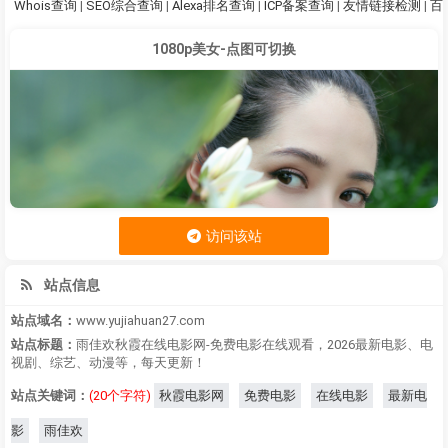
Whois查询
|
SEO综合查询
|
Alexa排名查询
|
ICP备案查询
|
友情链接检测
|
百
1080p美女-点图可切换
访问该站
站点信息
站点域名：
www.yujiahuan27.com
站点标题：
雨佳欢秋霞在线电影网-免费电影在线观看，2026最新电影、电
视剧、综艺、动漫等，每天更新！
站点关键词：
(20个字符)
秋霞电影网
免费电影
在线电影
最新电
影
雨佳欢