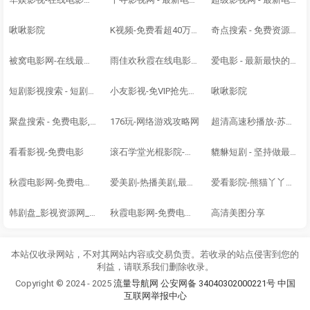
啾啾影院
K视频-免费看超40万+部海量电影视频 - www.661555.xyz
奇点搜索 - 免费资源搜索平台，网盘搜索神器，最新热门短剧，百度群组分享夸克云盘网盘下载，逆袭短剧推荐
被窝电影网-在线最新电影-好电影就在被窝电影院-王年华
雨佳欢秋霞在线电影网-免费电影在线观看，2026最新电影、电视剧、综艺、动漫等，每天更新！
爱电影 - 最新最快的电影分享大全
短剧影视搜索 - 短剧搜-影视网盘资源,资源搜索,网盘资源分享,夸克,百度,UC
小友影视-免VIP抢先观看最新好看的电影和电视剧
啾啾影院
聚盘搜索 - 免费电影,电视剧,短剧,综艺,软件,游戏-免费影视资源搜索引擎
176玩-网络游戏攻略网
超清高速秒播放-苏鸦虹影视-免费观影平台
看看影视-免费电影
滚石学堂光棍影院-最新热门电影-高清电视剧全集免费在线观看
貔貅短剧 - 坚持做最好用的短剧资源搜索引擎
秋霞电影网-免费电影在线观看，2026最新电影、电视剧、综艺、动漫等，每天更新！
爱美剧-热播美剧,最新美剧,经典美剧,好看的美剧,最火美剧,最新美剧排行榜,最新欧美剧,最新欧美电影,最新欧美动漫,欧美综艺
爱看影院-熊猫丫丫推荐最好看的电影电视剧网站-www.iiikan.com
韩剧盘_影视资源网_最新免费电影电视剧无广告在线观看
秋霞电影网-免费电影在线观看，2026最新电影、电视剧、综艺、动漫等，每天更新！
高清美图分享
本站仅收录网站，不对其网站内容或交易负责。若收录的站点侵害到您的
利益，请联系我们删除收录。
Copyright © 2024 - 2025
流量导航网
公安网备 34040302000221号
中国
互联网举报中心