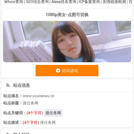
Whois查询
|
SEO综合查询
|
Alexa排名查询
|
ICP备案查询
|
友情链接检测
|
百
1080p美女-点图可切换
访问该站
站点信息
站点域名：
www.sourenwu.cn
站点标题：
搜任务网
站点关键词：
(4个字符)
搜任务网
站点描述：
(4个字符)
搜任务网