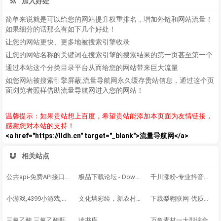
加入好处
简单来说就是可以给您的网站提升权重排名，增加外链和网站流量！
如果细分的话那么有如下几个好处！
让您的网站更快、更多地被搜索引擎收录
让您的网站名称的关键词在搜索引擎的搜索结果的第一页甚至第一个
通过本站这个分类目录平台从而给您的网站带来巨大流量
如您网站被搜索引擎屏蔽,流量导航网永久缓存贵站信息，通过这个页
面浏览者照样借助流量导航网进入您的网站！
温馨提示：如果贵站想上百度，希望贵站能添加本页面为友情链接，
感谢您对本站的支持！
<a href="https://lldh.cn" target="_blank">流量导航网</a>
相关站点
公共api-免费API接口调用平台
极品下载论坛 - Down512.COM
千川涨粉-专业抖音涨粉｜千川投流涨粉源头｜抖音有效粉
小游戏,4399小游戏,小游戏大全,双人小游戏大全-www.4399.com
文化墙彩绘，新农村墙绘，美丽乡村彩绘，文化墙壁画
下载梨翱联网-优质且充满趣味的知识交流平台
三氟乙酸,三氟乙酸酐,叔丁醇钾,偶氮二异丁腈,N-甲基吡咯烷酮,二甲基二硫醚,异丁酸,对氯苯酚_山东欣烨化工
读书库
万象素材一大型综合设计类素材网站，提供高清图片素材