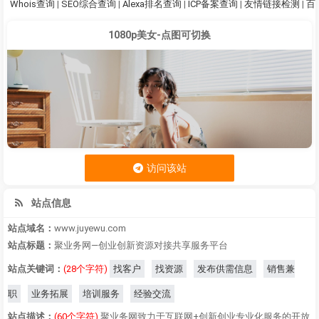
Whois查询
|
SEO综合查询
|
Alexa排名查询
|
ICP备案查询
|
友情链接检测
|
百
1080p美女-点图可切换
访问该站
站点信息
站点域名：
www.juyewu.com
站点标题：
聚业务网—创业创新资源对接共享服务平台
站点关键词：
(28个字符)
找客户
找资源
发布供需信息
销售兼
职
业务拓展
培训服务
经验交流
站点描述：
(60个字符)
聚业务网致力于互联网+创新创业专业化服务的开放