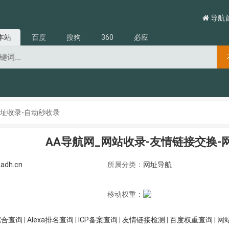
导航
本站
百度
搜狗
360
必应
网址收录-自动秒收录
AA导航网_网站收录-友情链接交换-
adh.cn
所属分类：
网址导航
移动权重：
综合查询
|
Alexa排名查询
|
ICP备案查询
|
友情链接检测
|
百度权重查询
|
网