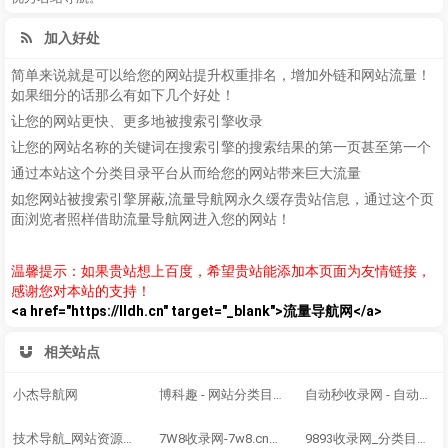
加入好处
简单来说就是可以给您的网站提升权重排名，增加外链和网站流量！
如果细分的话那么有如下几个好处！
让您的网站更快、更多地被搜索引擎收录
让您的网站名称的关键词在搜索引擎的搜索结果的第一页甚至第一个
通过本站这个分类目录平台从而给您的网站带来巨大流量
如您网站被搜索引擎屏蔽,流量导航网永久缓存贵站信息，通过这个页
面浏览者照样借助流量导航网进入您的网站！
温馨提示：如果贵站想上百度，希望贵站能添加本页面为友情链接，
感谢您对本站的支持！
<a href="https://lldh.cn" target="_blank">流量导航网</a>
相关站点
小杰导航网
博科趣 - 网站分类目录,网址大全,网站收录
自动秒收录网 - 自动秒收录-网站收录-收录网站-网址收录-秒收录
技术导航_网站资源目录_【免费网站自动秒收录】- 有折扣导航
7W8收录网-7w8.cn网站目录,网址提交,分类目录,网站大全,名站导航之家
9893收录网_分类目录网_免费网站目录_网站收录_网址提交_免费收录网站