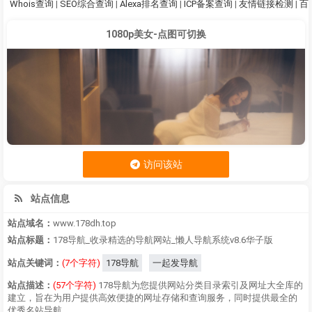
Whois查询
|
SEO综合查询
|
Alexa排名查询
|
ICP备案查询
|
友情链接检测
|
百
1080p美女-点图可切换
访问该站
站点信息
站点域名：
www.178dh.top
站点标题：
178导航_收录精选的导航网站_懒人导航系统v8.6华子版
站点关键词：
(7个字符)
178导航
一起发导航
站点描述：
(57个字符)
178导航为您提供网站分类目录索引及网址大全库的
建立，旨在为用户提供高效便捷的网址存储和查询服务，同时提供最全的
优秀名站导航。